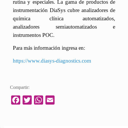
rutina y especiales. La gama de productos de
instrumentación DiaSys cubre analizadores de
química clínica automatizados,
analizadores
semiautomatizados
e
instrumentos
POC.
Para más información ingresa en:
https://www.diasys-diagnostics.com
Compartir:
Fa
T
W
E
ce
wi
ha
m
bo
tte
ts
ail
ok
r
A